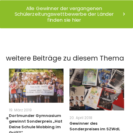
Alle Gewinner der vergangenen
Schülerzeitungswettbewerbe der Länder
finden sie hier
weitere Beiträge zu diesem Thema
2
19. März 2019
K
Dortmunder Gymnasium
erbs
20. April 2018
G
gewinnt Sonderpreis „Hat
Gewinner des
R
Deine Schule Mobbing im
Sonderpreises im SZWdL
S
Griff?“