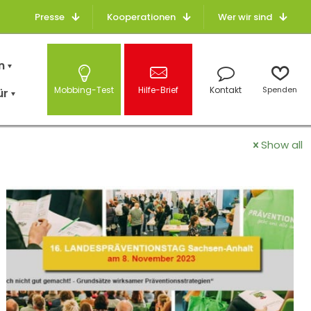
Presse
Kooperationen
Wer wir sind
n
Mobbing-Test
Hilfe-Brief
Kontakt
Spenden
ür
Show all