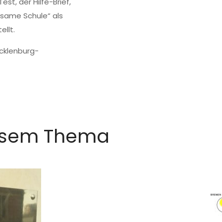
st, der Hilfe-Brief,
same Schule“ als
llt.
cklenburg-
iesem Thema