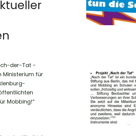
tueller
en
ach-der-Tat -
Ministerium für
klenburg-
ffentlichten
für Mobbing!“