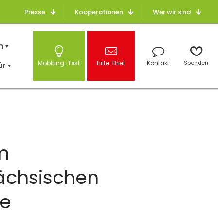
Presse
Kooperationen
Wer wir sind
n
Mobbing-Test
Hilfe-Brief
Kontakt
Spenden
ür
m
ächsischen
ke