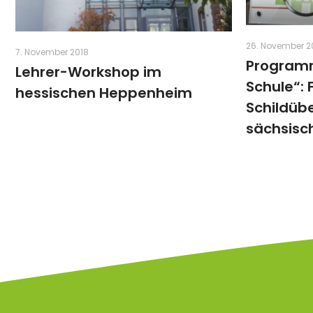
26. November 2
7. November 2018
Program
Lehrer-Workshop im
Schule“: 
hessischen Heppenheim
Schildüb
sächsisc