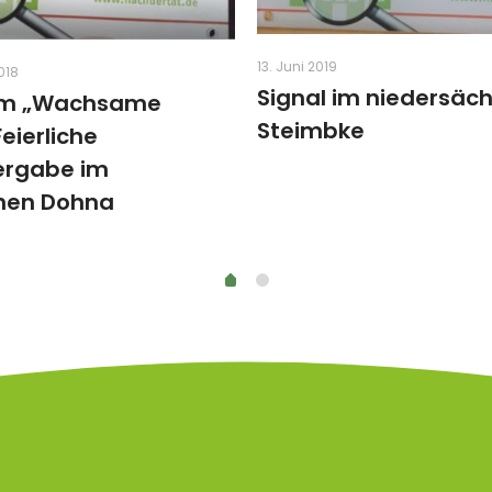
13. Juni 2019
018
Signal im niedersäc
m „Wachsame
Steimbke
Feierliche
ergabe im
hen Dohna