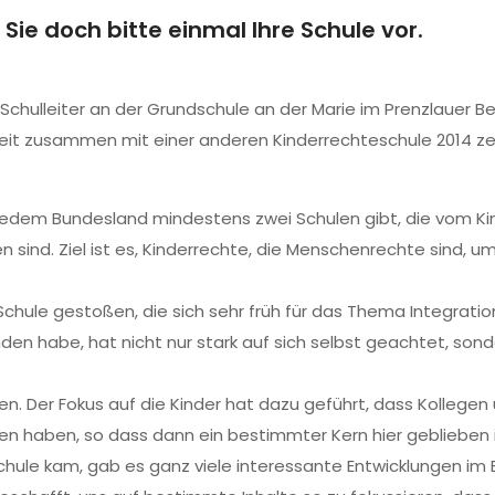
 Sie doch bitte einmal Ihre Schule vor.
 Schulleiter an der Grundschule an der Marie im Prenzlauer Be
eit zusammen mit einer anderen Kinderrechteschule 2014 zerti
n jedem Bundesland mindestens zwei Schulen gibt, die vom Ki
n sind. Ziel ist es, Kinderrechte, die Menschenrechte sind, 
ne Schule gestoßen, die sich sehr früh für das Thema Integrati
nden habe, hat nicht nur stark auf sich selbst geachtet, so
en. Der Fokus auf die Kinder hat dazu geführt, dass Kollegen
sen haben, so dass dann ein bestimmter Kern hier geblieben i
chule kam, gab es ganz viele interessante Entwicklungen im 