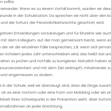
 sollte.
neinander. Wenn es zu einem Vorfall kommt, würden wir die
unde in der Schulstation. Da sprechen wir nicht über den konk
 und der Schutz der Persönlichkeitsrechte geachtet wird.
gativen Entwicklungen vorzubeugen und für Einzelne wie au
mit dem Kollegium, auf der man gemeinsam berät, wenn es z
 der wir die einzelnen Fälle besprechen, z.B. wenn sich jeman
en Schülern jedes Jahr unterschrieben wird, das heißt bei un
alten zu prüfen und notfalls zu korrigieren. Natürlich haben
sourcenorientiert und mit dem Ziel verknüpft, miteinander zu
en und angemessen zu ändern.
e in der Schule, weil wir überzeugt sind, dass die Dinge z
l, ob es eine Vorform oder eine Form von Mobbing oder ein an
 Arbeit ihren Schwerpunkt in der Prävention sieht. Aber Sof
gsmaßnahmen an jeder Einrichtung.