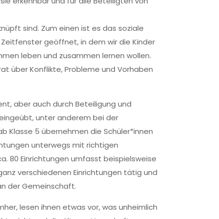
ie erkennbar und für alle Beteiligten von
nüpft sind. Zum einen ist es das soziale
 Zeitfenster geöffnet, in dem wir die Kinder
usammen leben und zusammen lernen wollen.
nrat über Konflikte, Probleme und Vorhaben
ment, aber auch durch Beteiligung und
eingeübt, unter anderem bei der
ab Klasse 5 übernehmen die Schüler*innen
richtungen unterwegs mit richtigen
a. 80 Einrichtungen umfasst beispielsweise
n ganz verschiedenen Einrichtungen tätig und
 an der Gemeinschaft.
mher, lesen ihnen etwas vor, was unheimlich