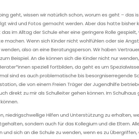
ing geht, wissen wir natürlich schon, worum es geht – das i
lgt wird und Fotos gemacht werden. Aber das hatte bisher ke
t das im Alltag der Schule eher eine geringere Rolle gespielt,
e machen. Wenn sich Kinder nicht wohlfühlen oder sie Angs
zu wenden, also an eine Beratungsperson. Wir haben Vertrauen
zum Beispiel. An die können sich die Kinder nicht nur wende
Berater*innen speziell fortbilden, da geht es um Spezialwis
al sind es auch problematische bis besorgniserregende Sac
ation, die von einem Freien Träger der Jugendhilfe betrieben
ch direkt zu mir als Schulleiter gehen können. Im Schulhaus 
 können.
ten, niedrigschwellige Hilfen und Unterstützung zu erhalten
tgehalten, sondern auch für das Kollegium und die Eltern. All
olen und sich an die Schule zu wenden, wenn es zu Übergriffe