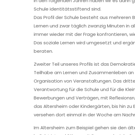
In den folgenden Jahren haben wir es dann ge
Schule identitätsstiftend sind.
Das Profil der Schule besteht aus mehreren B
Lernen und zwar täglich zwanzig Minuten in al
immer wieder mit der Frage konfrontieren, w
Das soziale Lernen wird umgesetzt und ergänz
beraten.
Zweiter Teil unseres Profils ist das Demokra
Teilhabe am Lernen und Zusammenleben an u
Organisation von Veranstaltungen. Das drit
Verantwortung für die Schule und für die Klein
Bewerbungen und Verträgen, mit Reflexionsru
das Altersheim oder Kindergärten, bis hin zu
versehen dort einmal in der Woche am Nachmi
Im Altersheim zum Beispiel gehen sie den ält