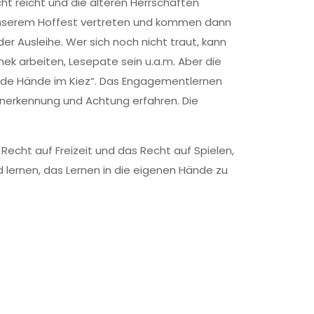
ht reicht und die älteren Herrschaften
 unserem Hoffest vertreten und kommen dann
der Ausleihe. Wer sich noch nicht traut, kann
thek arbeiten, Lesepate sein u.a.m. Aber die
ende Hände im Kiez“. Das Engagementlernen
Anerkennung und Achtung erfahren. Die
 Recht auf Freizeit und das Recht auf Spielen,
 lernen, das Lernen in die eigenen Hände zu