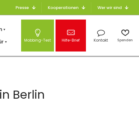
Presse
Kooperationen
Wer wir sind
n
Mobbing-Test
Hilfe-Brief
Kontakt
Spenden
ür
n Berlin