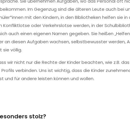
Gespräche. Sie übernehmen Aufgaben, wo das Personal oft nic
vorbeikommen. Im Gegenzug sind die älteren Leute auch bei
üler*innen mit den Kindern, in den Bibliotheken helfen sie in 
n Konfliktlotse oder Verkehrslotse werden, in der Schulbiblio
n sich auch einen eigenen Namen gegeben. Sie heißen „Helf
inder an diesen Aufgaben wachsen, selbstbewusster werden, 
sie völlig.
s wir nicht nur die Rechte der Kinder beachten, wie z.B. das
ofils verbinden. Uns ist wichtig, dass die Kinder zunehmend
t und für andere leisten können und wollen.
besonders stolz?