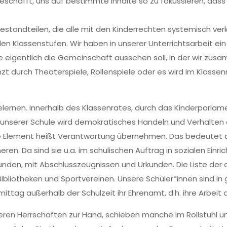
schafft, uns auf bestimmte Inhalte so zu fokussieren, dass s
estandteilen, die alle mit den Kinderrechten systemisch verk
len Klassenstufen. Wir haben in unserer Unterrichtsarbeit ein
ie eigentlich die Gemeinschaft aussehen soll, in der wir z
t durch Theaterspiele, Rollenspiele oder es wird im Klasse
tielernen. Innerhalb des Klassenrates, durch das Kinderparla
nserer Schule wird demokratisches Handeln und Verhalten 
te Element heißt Verantwortung übernehmen. Das bedeutet 
eren. Da sind sie u.a. im schulischen Auftrag in sozialen Ein
nden, mit Abschlusszeugnissen und Urkunden. Die Liste der c
 Bibliotheken und Sportvereinen. Unsere Schüler*innen sind i
ttag außerhalb der Schulzeit ihr Ehrenamt, d.h. ihre Arbeit
eren Herrschaften zur Hand, schieben manche im Rollstuhl u