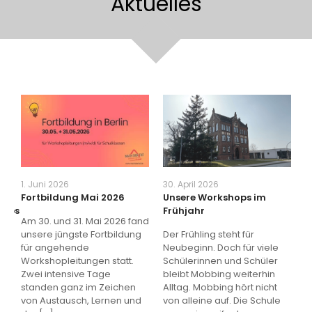
Aktuelles
1. Juni 2026
30. April 2026
3
Fortbildung Mai 2026
Unsere Workshops im
W
erbs
Frühjahr
f
Am 30. und 31. Mai 2026 fand
R
unsere jüngste Fortbildung
Der Frühling steht für
für angehende
Neubeginn. Doch für viele
D
Workshopleitungen statt.
Schülerinnen und Schüler
A
Zwei intensive Tage
bleibt Mobbing weiterhin
m
rbs
standen ganz im Zeichen
Alltag. Mobbing hört nicht
B
t
von Austausch, Lernen und
von alleine auf. Die Schule
G