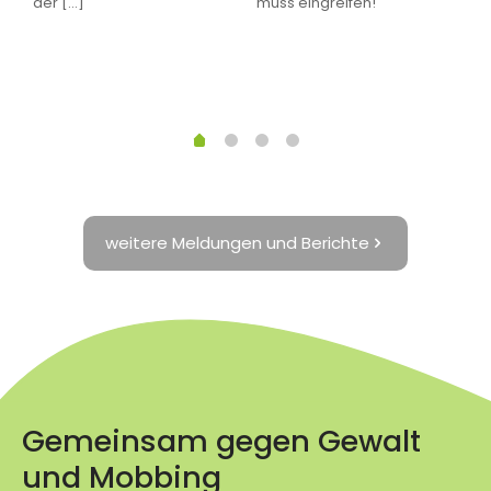
der
[…]
muss eingreifen!
D
z
ik
weitere Meldungen und Berichte
Gemeinsam gegen Gewalt
und Mobbing