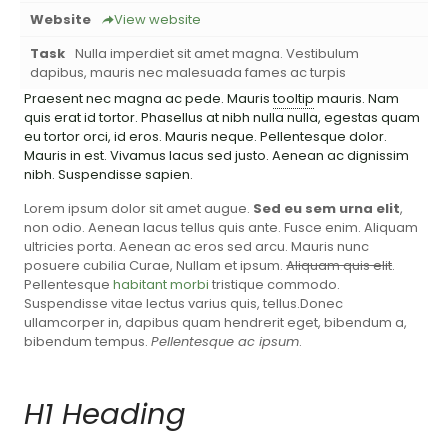
Website
View website
Task
Nulla imperdiet sit amet magna. Vestibulum
dapibus, mauris nec malesuada fames ac turpis
Praesent nec magna ac pede. Mauris
tooltip
mauris. Nam
quis erat id tortor. Phasellus at nibh nulla nulla, egestas quam
eu tortor orci, id eros. Mauris neque. Pellentesque dolor.
Mauris in est. Vivamus lacus sed justo. Aenean ac dignissim
nibh. Suspendisse sapien.
Lorem ipsum dolor sit amet augue.
Sed eu sem urna elit
,
non odio. Aenean lacus tellus quis ante. Fusce enim. Aliquam
ultricies porta. Aenean ac eros sed arcu. Mauris nunc
posuere cubilia Curae, Nullam et ipsum.
Aliquam quis elit
.
Pellentesque
habitant morbi
tristique commodo.
Suspendisse vitae lectus varius quis, tellus.Donec
ullamcorper in, dapibus quam hendrerit eget, bibendum a,
bibendum tempus.
Pellentesque ac ipsum
.
H1 Heading