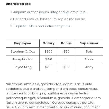
Unordered list:
Aliquam erat ac ipsum. Integer aliquam purus.
Eleifend justo vel bibendum sapien massa ac
Turpis faucibus orci luctus non purus.
Employee
Salary
Bonus
Supervisor
Stephen C. Cox
$300
$50
Bob
Josephin Tan
$150
–
Annie
Joyce Ming
$200
$35
Andy
Nullam wisi ultricies a, gravida vitae, dapibus risus ante
sodales lectus blandit eu, tempor diam pede cursus vitae,
ultricies eu, faucibus quis, porttitor eros cursus lectus,
pellentesque eget, bibendum a, gravida ullamcorper quam.
Nullam viverra consectetuer. Quisque cursus et, porttitor
risus. Aliquam sem. In hendrerit nulla quam nunc, accumsan