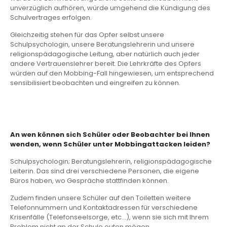
unverzüglich aufhören, würde umgehend die Kündigung des
Schulvertrages erfolgen.
Gleichzeitig stehen für das Opfer selbst unsere
Schulpsychologin, unsere Beratungslehrerin und unsere
religionspädagogische Leitung, aber natürlich auch jeder
andere Vertrauenslehrer bereit. Die Lehrkräfte des Opfers
würden auf den Mobbing-Fall hingewiesen, um entsprechend
sensibilisiert beobachten und eingreifen zu können.
An wen können sich Schüler oder Beobachter bei Ihnen
wenden, wenn Schüler unter Mobbingattacken leiden?
Schulpsychologin; Beratungslehrerin, religionspädagogische
Leiterin. Das sind drei verschiedene Personen, die eigene
Büros haben, wo Gespräche stattfinden können.
Zudem finden unsere Schüler auf den Toiletten weitere
Telefonnummern und Kontaktadressen für verschiedene
Krisenfälle (Telefonseelsorge, etc…), wenn sie sich mit Ihrem
Problem nicht an der Schule outen mögen.